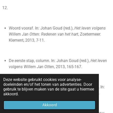
Woord vooraf. In: Johan Goud (red.),
Het leven volgens
Willem Jan Otten: Redenen van het hart
, Zoetermeer:
Klement, 2013, 7-11.
De eerste stap, column. In: Johan Goud (red.),
Het leven
volgens Willem Jan Otten
, 2013, 165-167.
Deze website gebruikt cookies voor analyse-
doeleinden en/of het tonen van advertenties. Door
Het Woord als publiek bezit: literatoren en de bijbel. In:
gebruik te blijven maken van de site gaat u hiermee
Tijdschrift voor Geestelijk Leven
69, 5 (2013) 17-26.
akkoord.
Akkoord