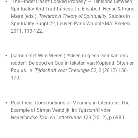
‘The Finder Hasn’t Looked Properly’ – Tensions Between
Spirituality And Truthfulness. In: Elisabeth Hense & Frans
Maas (eds.),
Towards A Theory of Spirituality
, Studies in
Spirituality Suppl.22, Leuven-Paris-Walpole,MA: Peeters,
2011, 113-122.
(samen met Wim Weren:) ‘Alleen nog een God kan ons
redden’: De dood en God in teksten van Kopland, Otten en
Paulus. In:
Tijdschrift voor Theologie
52, 2 (2012) 156-
170.
Post-theist Constructions of Meaning in Literature: The
Example of Simon Vestdijk. In:
Tijdschrift voor
Nederlandse Taal- en Letterkunde
128 (2012), p.6980.