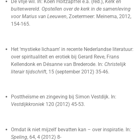
De vrije wil. In: Koen Holtzapffel e.a. (red.),
Kerk en
buitenwereld. Opstellen over de kerk in de samenleving
voor Marius van Leeuwen
, Zoetermeer: Meinema, 2012,
154-165.
Het ‘mystieke lichaam’ in recente Nederlandse literatuur:
over spiritualiteit en erotiek bij Gerard Reve, Frans
Kellendonk en Désanne van Brederode. In:
Christelijk
literair tijdschrift
, 15 (september 2012) 35-46.
Posttheïsme en zingeving bij Simon Vestdijk. In:
Vestdijkkroniek
120 (2012) 45-53.
Omdat ik niet mijzelf bevatten kan – over inspiratie. In:
Speling
, 64, 4 (2012) 8-