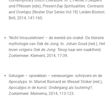
Contemporary Dutch Literature. In: E.Hense, F.Jespers
and P.Nissen (eds),
Present-Day Spiritualities.
Contrasts
and Overlaps
(Noster Star Series Vol.18) Leiden-Boston:
Brill, 2014, 141-160.
‘Nicht hinauslehnen! – de wereld als orakel. De literaire
mythologie van Oek de Jong. In: Johan Goud (red.),
Het
leven volgens Oek de Jong: Terug naar een naaktheid
,
Zoetermeer: Klement, 2014, 17-39.
Getuigen – opwekken – vereeuwigen: schrijvers en de
Apocalyps. In: Marcel Barnard en Wessel Stoker (red.),
Apocalyps in de kunst. Ondergang als loutering?
,
Zoetermeer: Meinema, 2014, 113-123.