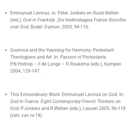
Emmanuel Levinas. in: Peter Jonkers en Ruud Welten
(red.),
God in Frankrijk. Zes hedendaagse Franse filosofen
over God
, Budel: Damon, 2003, 94-116.
Guernica
and the Yearning for Harmony. Protestant
Theologians and Art. In:
Passion of Protestants
,
P.N.Holtrop – F.de Lange – R.Roukema (eds.), Kampen
2004, 129-147.
This Extraordinary Word. Emmanuel Levinas on God. In:
God In France. Eight Contemporary French Thinkers on
God
, P.Jonkers and R.Welten (eds.), Leuven 2005, 96-118
(vert. van nr.18).