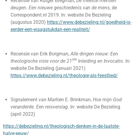
Recensie van Rutger Bregman,
De meeste mensen
deugen. Een nieuwe geschiedenis van de mens
, de
Correspondent.nl 2019. In: website De Bezieling
(augustus 2020)
https://www.debezieling.nl/goedheid
-
is
-
eerder
-
een
-
waagstuk
dan
-
een
-
realiteit/
Recensie van Erik Borgman,
Alle dingen nieuw: Een
ste
theologische visie voor de 21
Inleiding en Invocatio
. In:
website De Bezieling (januari 2021)
https://www.debezieling.nl/theologie
-
als
-
feestlied/
Signalement van Martien E. Brinkman,
Hoe mijn God
veranderde. Een reisverslag.
In: website De Bezieling
(april 2022)
https://debezieling.nl/theologisch
-
denken
-
in
-
de
-
laatste
-
halve
-
eeuw/