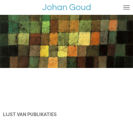
Johan Goud
Ga
direct
naar
de
hoofdinhoud
LIJST
VAN
PUBLIKATIES