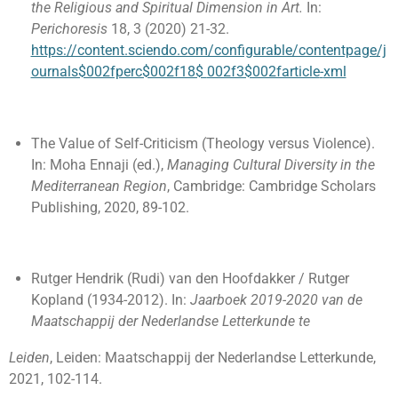
the Religious and Spiritual Dimension in Art.
In:
Perichoresis
18, 3 (2020) 21-32.
https://content.sciendo.com/configurable/contentpage/j
ournals$002fperc$002f18$
002f3$002farticle
-
xml
The Value of Self-Criticism (Theology versus Violence).
In: Moha Ennaji (ed.),
Managing Cultural Diversity in the
Mediterranean Region
, Cambridge: Cambridge Scholars
Publishing, 2020, 89-102.
Rutger Hendrik (Rudi) van den Hoofdakker / Rutger
Kopland (1934-2012). In:
Jaarboek 2019-2020 van de
Maatschappij der Nederlandse Letterkunde te
Leiden
, Leiden: Maatschappij der Nederlandse Letterkunde,
2021, 102-114.