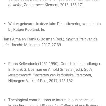
de liefde
, Zoetermeer: Klement, 2016, 153-171.
Wat er gebeurde is deze tuin: De onttovering van de tuin
bij Rutger Kopland. In:
Hans Alma en Frank G.Bosman (red.),
Spiritualiteit van de
tuin
, Utrecht: Meinema, 2017, 27-39.
Frans Kellendonk (1951-1990): Gods blinde handlanger.
In: Frank G. Bosman en Arnold Smeets (red.),
Gods
letterproeverij. Portretten van katholieke literatoren
,
Nijmegen: Valkhof Pers, 2017, 145-162.
Theological contributions to interreligious peace. In:
Moha Ennaji (ed.),
Alliance des Cultures et des Religions